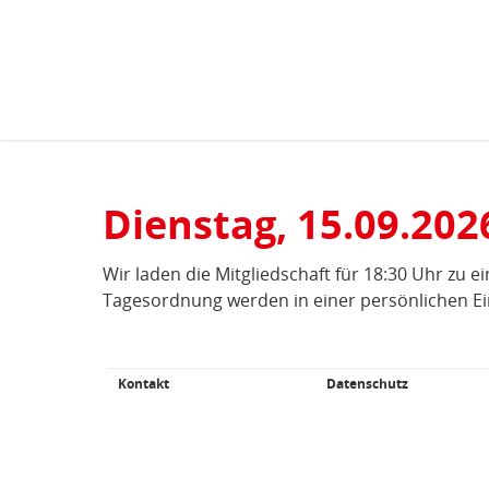
Kopfbereich
Sprungmarken-
Start
›
Termine
(aktuell)
Navigation
Sie
sind
Hauptnavigation
hier
Inhaltsbereich
Dienstag, 15.09.20
Termine
Wir laden die Mitgliedschaft für 18:30 Uhr zu 
Tagesordnung werden in einer persönlichen E
Kontakt
Datenschutz
Fußbereich
Weiterführende
Links/Kleingedrucktes