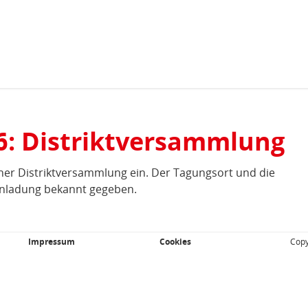
Zum Inhaltsbereich der Seite
Zum Fußbereich der Seite
26: Distriktversammlung
einer Distriktversammlung ein. Der Tagungsort und die
inladung bekannt gegeben.
Impressum
Cookies
Copy