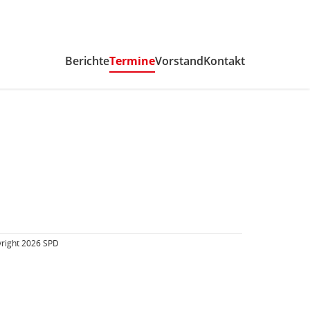
Berichte
Termine
(aktiv)
Vorstand
Kontakt
right 2026 SPD