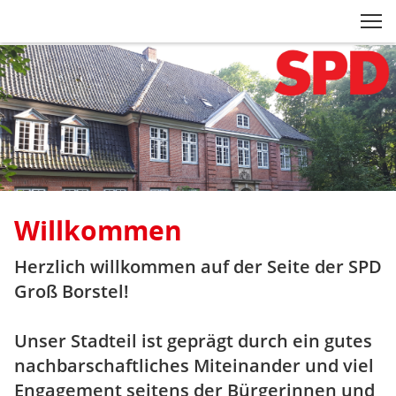
Zum Inhaltsbereich der Seite
Zum Fußbereich der Seite
Kopfbereich
Sprungmarken-
Hauptnavigation
M
Navigation
ei
Inhaltsbereich
gross-
borstel.spd-
hamburg.de
Willkommen
Herzlich willkommen auf der Seite der SPD
Groß Borstel!
Unser Stadteil ist geprägt durch ein gutes
nachbarschaftliches Miteinander und viel
Engagement seitens der Bürgerinnen und